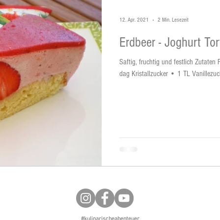
12. Apr. 2021
2 Min. Lesezeit
Erdbeer - Joghurt To
Saftig, fruchtig und festlich Zutate
dag Kristallzucker • 1 TL Vanillezu
#kulinarischeabenteuer