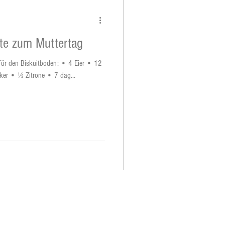
rte zum Muttertag
n Für den Biskuitboden: • 4 Eier • 12
cker • ½ Zitrone • 7 dag...