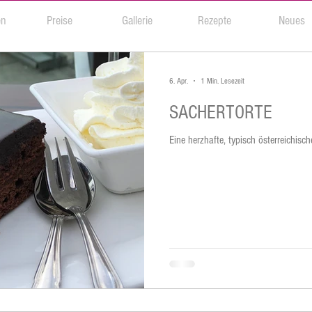
en
Preise
Gallerie
Rezepte
Neues
6. Apr.
1 Min. Lesezeit
SACHERTORTE
Eine herzhafte, typisch österreichis