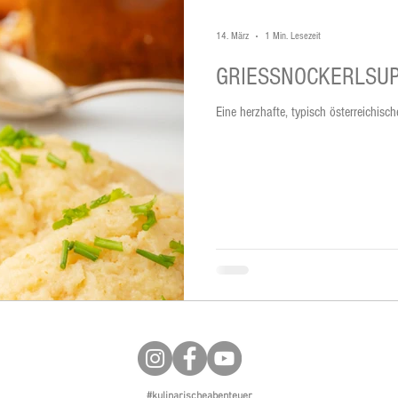
14. März
1 Min. Lesezeit
GRIESSNOCKERLSU
Eine herzhafte, typisch österreichis
#kulinarischeabenteuer