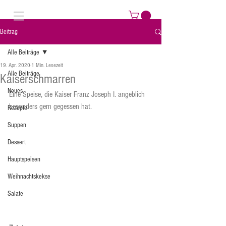
Beitrag
Alle Beiträge
19. Apr. 2020
1 Min. Lesezeit
Alle Beiträge
Kaiserschmarren
Neues
Eine Speise, die Kaiser Franz Joseph I. angeblich 
besonders gern gegessen hat.
Rezepte
Suppen
Dessert
Hauptspeisen
Weihnachtskekse
Salate