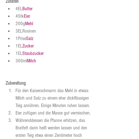
Zutaten
4EL
Butter
4Stk
Eier
200g
Mehl
3ELRosinen
1Prise
Salz
1EL
Zucker
1EL
Staubzucker
300ml
Milch
Zubereitung
Für den Kaiserschmarrn das Mehl in etwas 
Milch und Salz zu einem eher dickflüssigen 
Teig anrühren. Einige Minuten ruhen lassen. 
Eier zufügen und die Masse gut vermischen.
Währenddessen die Pfanne erhitzen, das 
Bratfett darin heiß werden lassen und den 
ersten Teig etwa einen Zentimeter hoch 