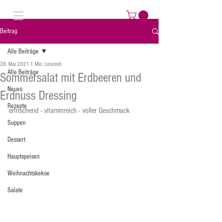
Beitrag
Alle Beiträge
28. Mai 2021
1 Min. Lesezeit
Alle Beiträge
Sommersalat mit Erdbeeren und
Neues
Erdnuss Dressing
Rezepte
erfrischend - vitaminreich - voller Geschmack
Suppen
Dessert
Hauptspeisen
Weihnachtskekse
Salate