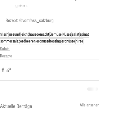
gießen.
Rezept: @vomfass_salzburg
frisch
gesund
leicht
hausgemacht
Gemüse
Nüsse
salat
spinat
sommersalat
erdbeeren
erdnussdressing
erdnüsse
hirse
Salate
Rezepte
Alle ansehen
Aktuelle Beiträge