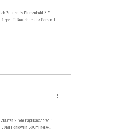
 1 geh. Tl Bockshornklee-Samen 1...
. Zutaten 2 rote Paprikaschoten 1
s 50ml Honigwein 600ml heiße...