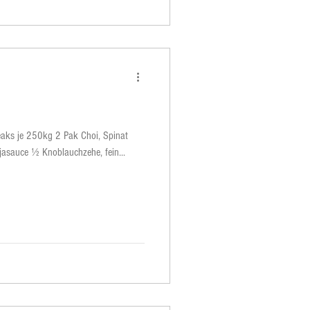
teaks je 250kg 2 Pak Choi, Spinat
asauce ½ Knoblauchzehe, fein...