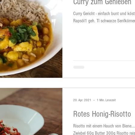
Curry zum Genießen
Curry Gericht - einfach bunt und köstlich Zutaten ½ Blumenkohl 2 El
Rapsöl1 geh. Tl schwarze Senfkörner
20. Apr. 2021
1 Min. Lesezeit
Rotes Honig-Risotto
Risotto mit einem Hauch von Biene...
Zwiebel 60g Butter 300g Risotto rei