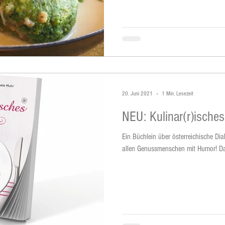
20. Juni 2021
1 Min. Lesezeit
NEU: Kulinar(r)ische
Ein Büchlein über österreichische Di