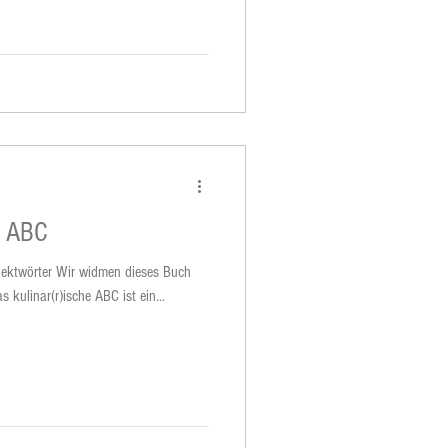
s ABC
alektwörter Wir widmen dieses Buch
allen Genussmenschen mit Humor! Das kulinar(r)ische ABC ist ein...