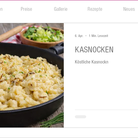
en
Preise
Gallerie
Rezepte
Neues
6. Apr.
1 Min. Lesezeit
KASNOCKEN
Köstliche Kasnockn