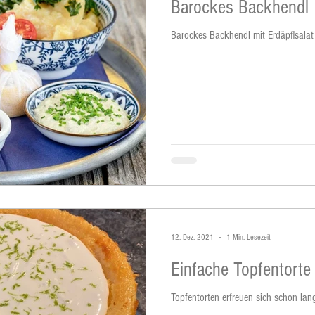
Barockes Backhendl
Barockes Backhendl mit Erdäpflsalat
12. Dez. 2021
1 Min. Lesezeit
Einfache Topfentorte
Topfentorten erfreuen sich schon lang